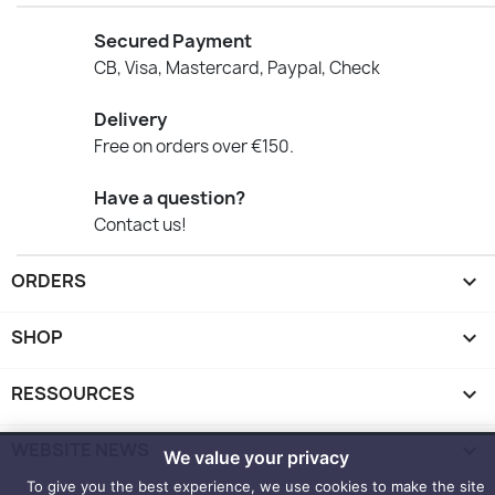
Secured Payment
CB, Visa, Mastercard, Paypal, Check
Delivery
Free on orders over €150.
Have a question?
Contact us!
ORDERS

SHOP

RESSOURCES

WEBSITE NEWS

We value your privacy
To give you the best experience, we use cookies to make the site