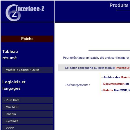
Produits
Patchs
Tableau
résumé
Pour télécharger un patch, clic droit sur l'image et c
Ce patch correspond au petit module
Inverseur
- Matériel / Logiciel / Outils
- Archive des
Patch
Logiciels et
-
Documentation
du 
Téléchargements :
langages
-
Patchs
Max/MSP, P
- Pure Data
- Max MSP
- Isadora
- EyesWeb
- VVVV