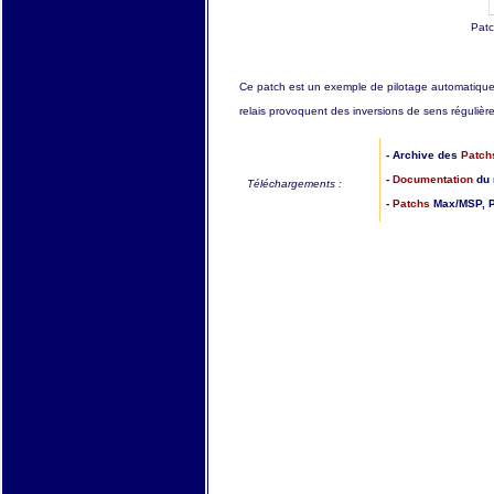
Patc
Ce patch est un exemple de pilotage automatique. L
relais provoquent des inversions de sens réguliè
- Archive des
Patch
-
Documentation
du 
Téléchargements :
-
Patchs
Max/MSP, P