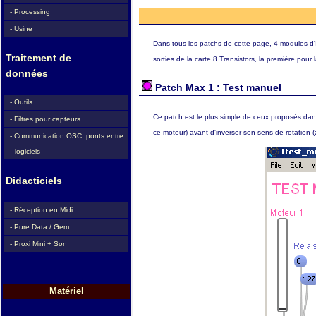
- Processing
- Usine
Dans tous les patchs de cette page, 4 modules d'
Traitement de
sorties de la carte 8 Transistors, la première pour
données
Patch Max 1 : Test manuel
- Outils
Ce patch est le plus simple de ceux proposés dans c
- Filtres pour capteurs
ce moteur) avant d'inverser son sens de rotation
- Communication OSC, ponts entre
logiciels
Didacticiels
- Réception en Midi
- Pure Data / Gem
- Proxi Mini + Son
Matériel