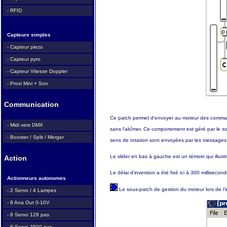
- RFID
Capteurs simples
- Capteur piezo
- Capteur pyro
- Capteur Vitesse Doppler
- Proxi Mini + Son
Communication
Ce patch permet d'envoyer au moteur des commande
- Midi vers DMX
sans l'abîmer. Ce comportement est géré par le s
- Booster / Split / Merger
sens de rotation sont envoyées par les messages 
Le slider en bas à gauche est un témoin qui illustr
Action
Le délai d'inversion a été fixé ici à 300 millisecon
Actionneurs autonomes
Le sous-patch de gestion du moteur lors de l'i
- 2 Servo / 4 Lampes
- 8 Ana Out 0-10V
- 8 Servo 128 pas
- 8 Servo 3500 pas