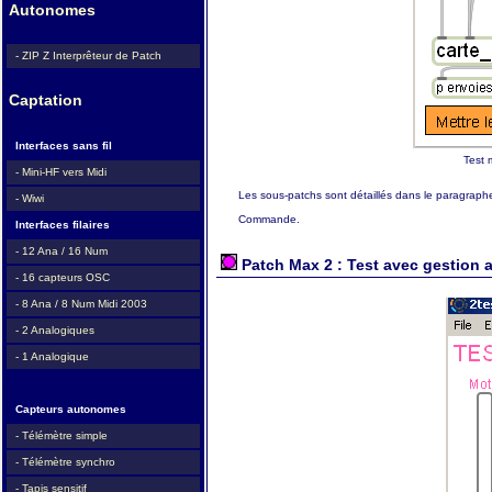
Autonomes
- ZIP Z Interprêteur de Patch
Captation
Interfaces sans fil
Test 
- Mini-HF vers Midi
Les sous-patchs sont détaillés dans le paragrap
- Wiwi
Commande.
Interfaces filaires
- 12 Ana / 16 Num
Patch Max 2 : Test avec gestion a
- 16 capteurs OSC
- 8 Ana / 8 Num Midi 2003
- 2 Analogiques
- 1 Analogique
Capteurs autonomes
- Télémètre simple
- Télémètre synchro
- Tapis sensitif