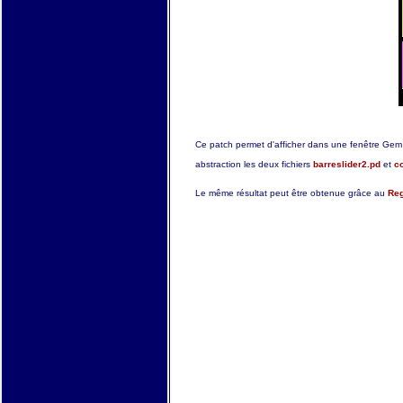
Ce patch permet d'afficher dans une fenêtre Gem l
abstraction les deux fichiers
barreslider2.pd
et
c
Le même résultat peut être obtenue grâce au
Reg