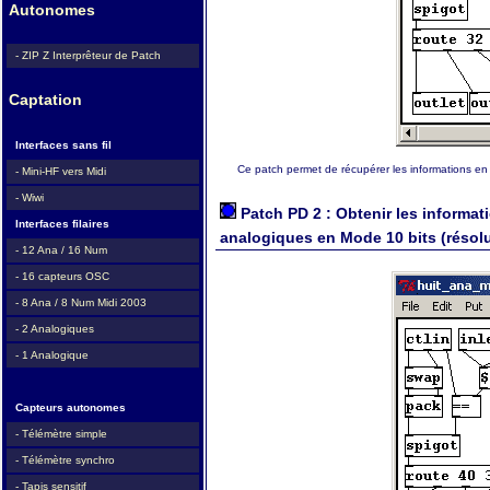
Autonomes
- ZIP Z Interprêteur de Patch
Captation
Interfaces sans fil
Ce patch permet de récupérer les informations en
- Mini-HF vers Midi
- Wiwi
Patch PD 2 : Obtenir les informat
Interfaces filaires
analogiques en Mode 10 bits (résol
- 12 Ana / 16 Num
- 16 capteurs OSC
- 8 Ana / 8 Num Midi 2003
- 2 Analogiques
- 1 Analogique
Capteurs autonomes
- Télémètre simple
- Télémètre synchro
- Tapis sensitif