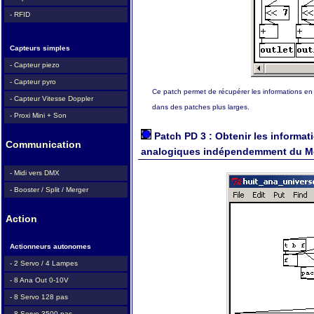
- RFID
Capteurs simples
- Capteur piezo
- Capteur pyro
Ce patch permet de récupérer les informations en
- Capteur Vitesse Doppler
dans des patches plus larges.
- Proxi Mini + Son
Patch PD 3 : Obtenir les informat
Communication
analogiques indépendemment du Mo
- Midi vers DMX
- Booster / Split / Merger
Action
Actionneurs autonomes
- 2 Servo / 4 Lampes
- 8 Ana Out 0-10V
- 8 Servo 128 pas
- 8 Servo 3500 pas