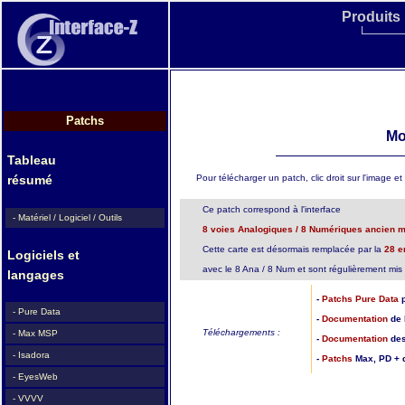
Produits
Patchs
Mo
Tableau
Pour télécharger un patch, clic droit sur l'image et c
résumé
Ce patch correspond à l'interface
- Matériel / Logiciel / Outils
8 voies Analogiques / 8 Numériques ancien 
Cette carte est désormais remplacée par la
28 e
Logiciels et
avec le 8 Ana / 8 Num et sont régulièrement mis 
langages
-
Patchs Pure Data
- Pure Data
-
Documentation
de 
Téléchargements :
- Max MSP
-
Documentation
des
- Isadora
-
Patchs
Max, PD + 
- EyesWeb
- VVVV