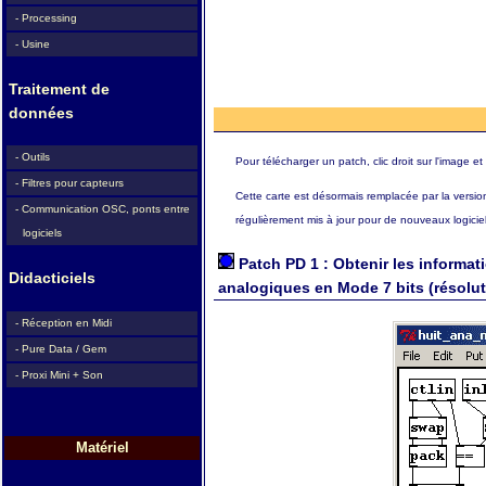
- Processing
- Usine
Traitement de
données
- Outils
Pour télécharger un patch, clic droit sur l'image et c
- Filtres pour capteurs
Cette carte est désormais remplacée par la versi
- Communication OSC, ponts entre
régulièrement mis à jour pour de nouveaux logiciel
logiciels
Patch PD 1 : Obtenir les informat
Didacticiels
analogiques en Mode 7 bits (résolut
- Réception en Midi
- Pure Data / Gem
- Proxi Mini + Son
Matériel