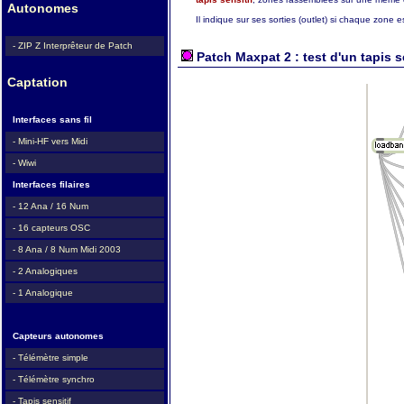
Autonomes
Il indique sur ses sorties (outlet) si chaque zone 
- ZIP Z Interprêteur de Patch
Patch Maxpat 2 : test d'un tapis s
Captation
Interfaces sans fil
- Mini-HF vers Midi
- Wiwi
Interfaces filaires
- 12 Ana / 16 Num
- 16 capteurs OSC
- 8 Ana / 8 Num Midi 2003
- 2 Analogiques
- 1 Analogique
Capteurs autonomes
- Télémètre simple
- Télémètre synchro
- Tapis sensitif