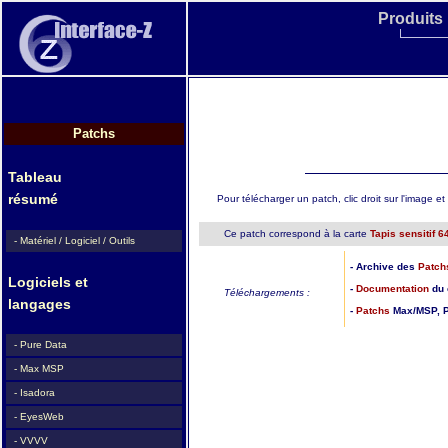
Produits
Patchs
Tableau
résumé
Pour télécharger un patch, clic droit sur l'image et c
Ce patch correspond à la carte
Tapis sensitif 6
- Matériel / Logiciel / Outils
- Archive des
Patch
Logiciels et
-
Documentation
du 
Téléchargements :
langages
-
Patchs
Max/MSP, P
- Pure Data
- Max MSP
- Isadora
- EyesWeb
- VVVV