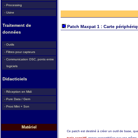
- Processing
- Usine
Traitement de
Patch Maxpat 1 : Carte périphériq
données
- Outils
- Filtres pour capteurs
- Communication OSC, ponts entre
logiciels
Didacticiels
- Réception en Midi
- Pure Data / Gem
- Proxi Mini + Son
Matériel
Ce patch est destiné à créer un outil de base, que
tapis sensitif
, zones rassemblées sur une même c