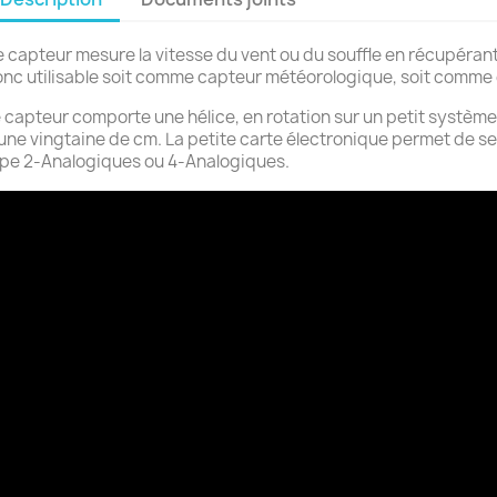
 capteur mesure la vitesse du vent ou du souffle en récupérant l
nc utilisable soit comme capteur météorologique, soit comme 
 capteur comporte une hélice, en rotation sur un petit système l
une vingtaine de cm. La petite carte électronique permet de s
pe 2-Analogiques ou 4-Analogiques.