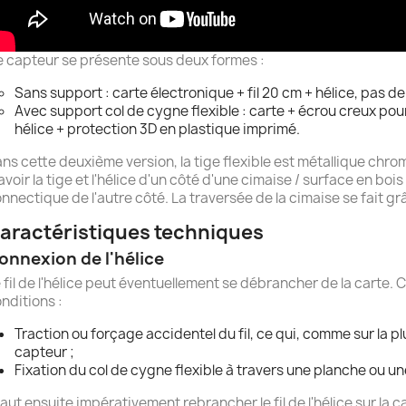
 capteur se présente sous deux formes :
Sans support : carte électronique + fil 20 cm + hélice, pas de 
Avec support col de cygne flexible : carte + écrou creux pour 
hélice + protection 3D en plastique imprimé.
ns cette deuxième version, la tige flexible est métallique chro
avoir la tige et l'hélice d'un côté d'une cimaise / surface en bois
nnectique de l'autre côté. La traversée de la cimaise se fait g
aractéristiques techniques
onnexion de l'hélice
 fil de l'hélice peut éventuellement se débrancher de la carte.
nditions :
Traction ou forçage accidentel du fil, ce qui, comme sur la pl
capteur ;
Fixation du col de cygne flexible à travers une planche ou u
 faut ensuite impérativement rebrancher le fil de l'hélice sur la 