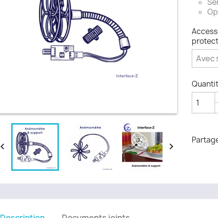
Sen
Opt
Accesso
protect
Quanti
Partag


Description
Documents joints