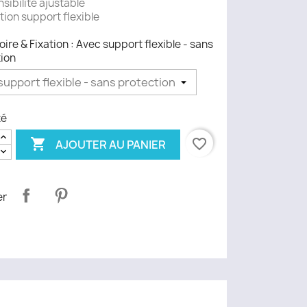
sibilité ajustable
ion support flexible
ire & Fixation : Avec support flexible - sans
ion
té

favorite_border
AJOUTER AU PANIER
er