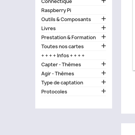

Connectique
Raspberry Pi

Outils & Composants

Livres

Prestation & Formation

Toutes nos cartes
+ + + + Infos + + + +

Capter - Thèmes

Agir - Thèmes

Type de captation

Protocoles