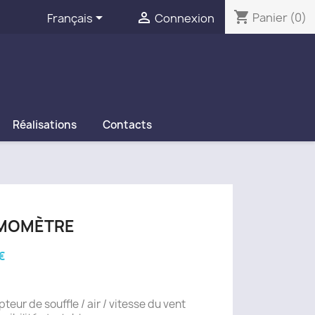
shopping_cart


Panier
(0)
Français
Connexion
Réalisations
Contacts
MOMÈTRE
€
teur de souffle / air / vitesse du vent