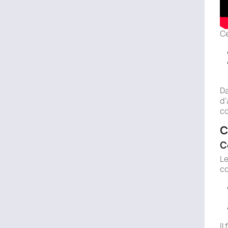
Ce
Da
d'
co
C
C
Le
co
Il