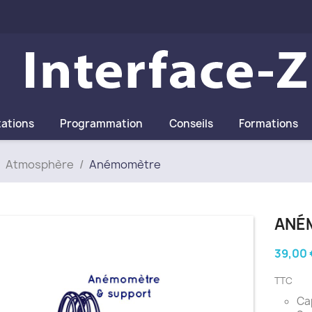
tations
Programmation
Conseils
Formations
Atmosphère
Anémomètre
ANÉ
39,00 
TTC
Cap