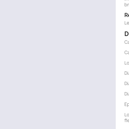
br
R
Le
D
Ca
Ca
Lo
Di
Di
Di
Ep
Lo
fl