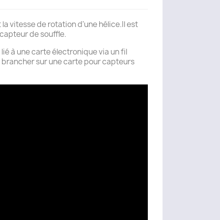
a vitesse de rotation d'une hélice.Il est
capteur de souffle.
ié à une carte électronique via un fil
e brancher sur une carte pour capteurs