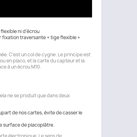
flexible ni d'écrou
fixation traversante + tige flexible +
mée. C'est un col de cygne. Le principe est
 ou en placo, et la carte du capteur et la
râce à un écrou M10.
 Cela ne se produit que dans deux
upart de nos cartes, évite de casser le
ne surface de placoplâtre.
carte électronique. Le sens de