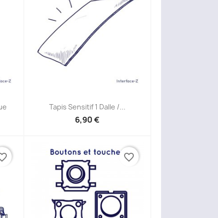
Aperçu rapide

que
Tapis Sensitif 1 Dalle /...
6,90 €
ite_border
favorite_border