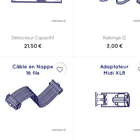
Aperçu rapide
Aperçu rapide


Détecteur Capacitif
Rallonge IZ
21,50 €
3,00 €
favorite_border
favor
Aperçu rapide
Aperçu rapide

