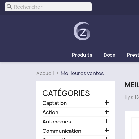
search
Produits
Docs
Pres
Accueil
Meilleures ventes
MEI
CATÉGORIES
Il y a 

Captation

Action

Autonomes

Communication