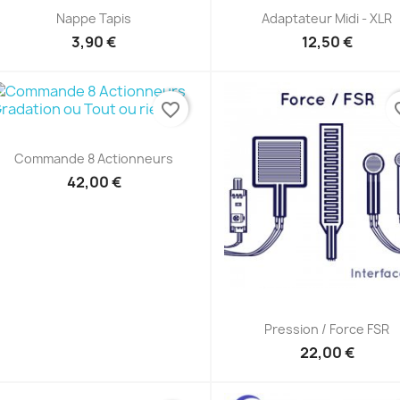
Nappe Tapis
Adaptateur Midi - XLR
3,90 €
12,50 €
favorite_border
favor
Aperçu rapide

Commande 8 Actionneurs
42,00 €
Aperçu rapide

Pression / Force FSR
22,00 €