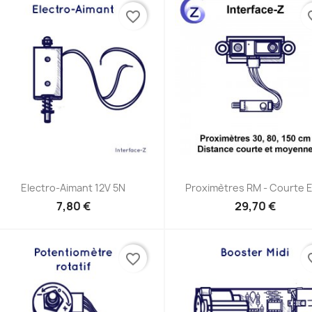
favorite_border
favor
Aperçu rapide
Aperçu rapide


Electro-Aimant 12V 5N
Proximètres RM - Courte Et
7,80 €
29,70 €
favorite_border
favor