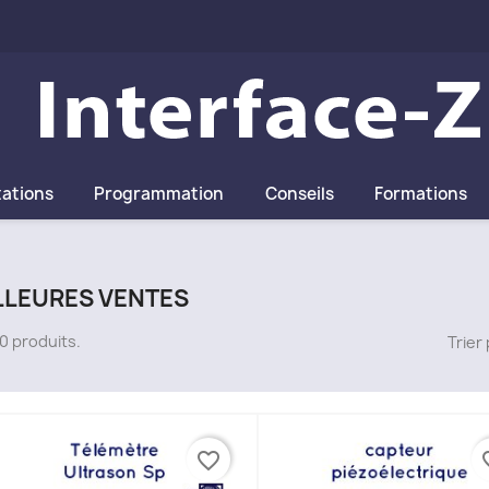
tations
Programmation
Conseils
Formations
LLEURES VENTES
180 produits.
Trier 
favorite_border
favor