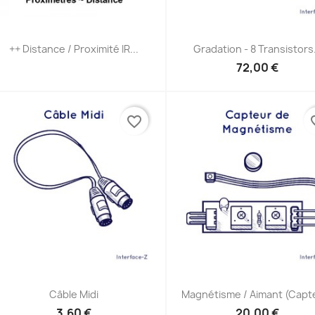
Aperçu rapide
Aperçu rapide


++ Distance / Proximité IR...
Gradation - 8 Transistors.
72,00 €
favorite_border
favor
Aperçu rapide
Aperçu rapide


Câble Midi
Magnétisme / Aimant (capt
3,60 €
20,00 €