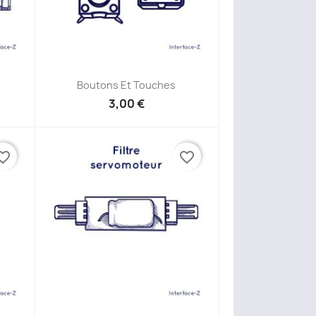
Aperçu rapide

Boutons Et Touches
3,00 €
ite_border
favorite_border
Aperçu rapide
