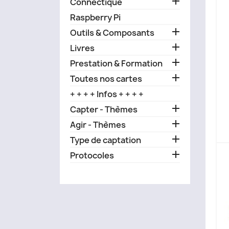

Connectique
Raspberry Pi

Outils & Composants

Livres

Prestation & Formation

Toutes nos cartes
+ + + + Infos + + + +

Capter - Thèmes

Agir - Thèmes

Type de captation

Protocoles