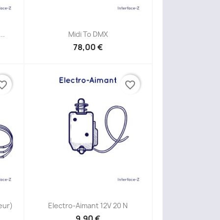
Aperçu rapide

..
Midi To DMX
78,00 €
ite_border
favorite_border
Aperçu rapide

eur)
Electro-Aimant 12V 20 N
9,90 €