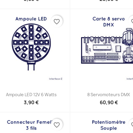
favorite_border
favor
Aperçu rapide
Aperçu rapide


Ampoule LED 12V 6 Watts
8 Servomoteurs DMX
3,90 €
60,90 €
favorite_border
favor