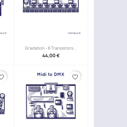
Aperçu rapide

Gradation - 8 Transistors...
44,00 €
ite_border
favorite_border