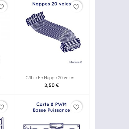
ite_border
favorite_border
Aperçu rapide

...
Câble En Nappe 20 Voies...
2,50 €
ite_border
favorite_border