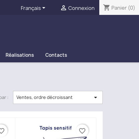
shopping_cart


Panier
(0)
Français
Connexion
Réalisations
Contacts

par :
Ventes, ordre décroissant
ite_border
favorite_border