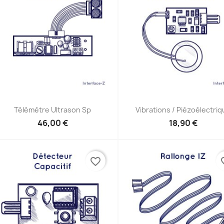
Aperçu rapide
Aperçu rapide


Télémètre Ultrason Sp
Vibrations / Piézoélectri
46,00 €
18,90 €
favorite_border
favor