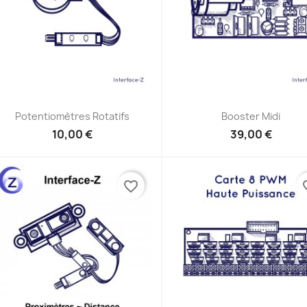
Aperçu rapide
Aperçu rapide


Potentiomètres Rotatifs
Booster Midi
10,00 €
39,00 €
favorite_border
favor