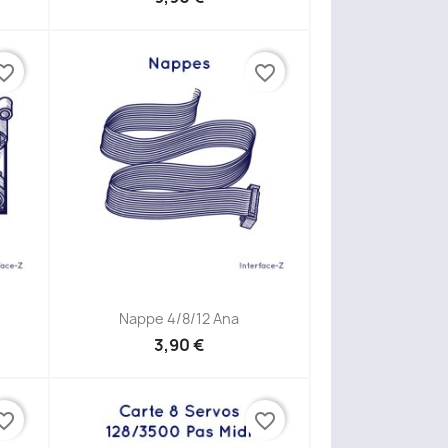
ite_border
favorite_border
Aperçu rapide

Nappe 4/8/12 Ana
3,90 €
ite_border
favorite_border