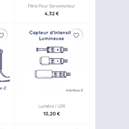
Filtre Pour Servomoteur
4,32 €
ite_border
favorite_border
Aperçu rapide

Lumière / LDR
10,20 €